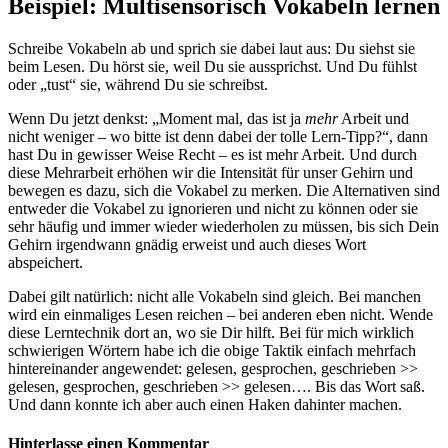
Beispiel: Multisensorisch Vokabeln lernen
Schreibe Vokabeln ab und sprich sie dabei laut aus: Du siehst sie
beim Lesen. Du hörst sie, weil Du sie aussprichst. Und Du fühlst
oder „tust“ sie, während Du sie schreibst.
Wenn Du jetzt denkst: „Moment mal, das ist ja
mehr
Arbeit und
nicht weniger – wo bitte ist denn dabei der tolle Lern-Tipp?“, dann
hast Du in gewisser Weise Recht – es ist mehr Arbeit. Und durch
diese Mehrarbeit erhöhen wir die Intensität für unser Gehirn und
bewegen es dazu, sich die Vokabel zu merken. Die Alternativen sind
entweder die Vokabel zu ignorieren und nicht zu können oder sie
sehr häufig und immer wieder wiederholen zu müssen, bis sich Dein
Gehirn irgendwann gnädig erweist und auch dieses Wort
abspeichert.
Dabei gilt natürlich: nicht alle Vokabeln sind gleich. Bei manchen
wird ein einmaliges Lesen reichen – bei anderen eben nicht. Wende
diese Lerntechnik dort an, wo sie Dir hilft. Bei für mich wirklich
schwierigen Wörtern habe ich die obige Taktik einfach mehrfach
hintereinander angewendet: gelesen, gesprochen, geschrieben >>
gelesen, gesprochen, geschrieben >> gelesen…. Bis das Wort saß.
Und dann konnte ich aber auch einen Haken dahinter machen.
Hinterlasse einen Kommentar