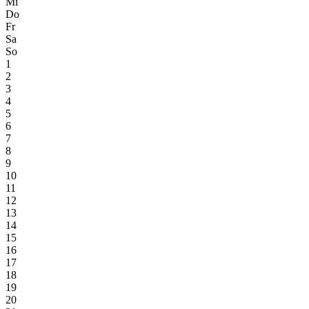
Mi
Do
Fr
Sa
So
1
2
3
4
5
6
7
8
9
10
11
12
13
14
15
16
17
18
19
20